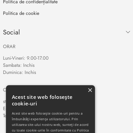
Politica de confidențialitate
Politica de cookie
Social
ORAR
Luni-Vineri: 9.00-17.00
Sambata: Inchis
Duminica: Inchis
×
CONTACT
Acest site web folosește
str. Traian Vuia nr. 66, Cluj-Napoca
cookie-uri
E-mail:
teletehnica
@yahoo.com
Acest site web folosește cookie-uri pentru a
Telefon:
0264-410327
îmbunătăți experiența utilizatorului. Prin
utilizarea site-ului nostru web, sunteți de acord
cu toate cookie-urile în conformitate cu Politica