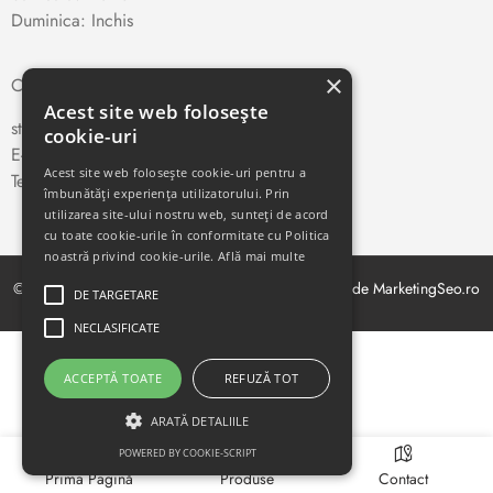
Duminica: Inchis
×
CONTACT
Acest site web folosește
str. Traian Vuia nr. 66, Cluj-Napoca
cookie-uri
E-mail:
teletehnica
@yahoo.com
Acest site web folosește cookie-uri pentru a
Telefon:
0264-410327
îmbunătăți experiența utilizatorului. Prin
utilizarea site-ului nostru web, sunteți de acord
cu toate cookie-urile în conformitate cu Politica
noastră privind cookie-urile.
Află mai multe
© Copyright 2021. Toate drepturile rezervate. Creat de MarketingSeo.ro
DE TARGETARE
NECLASIFICATE
ACCEPTĂ TOATE
REFUZĂ TOT
ARATĂ DETALIILE
POWERED BY COOKIE-SCRIPT
Prima Pagină
Produse
Contact