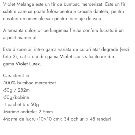
Violet Melange este un fir de bumbac mercerizat. Este un fir
subtire care se poate folosi pentru a croseta dantela, pentru
cusaturi ornamentale sau pentru tricotaje de vara.
Alternanta culorilor pe lungimea firului confera lucraturii un
aspect marmorat
Este disponibil intr-o gama variata de culori atat degrade (vezi
foto 2), cat si uni din gama
Violet
sau stralucitoare din
gama
Violet Lurex
.
Caracteristici:
-100% bumbac mercerizat
-50g / 282m
-50g/bobina
-1 pachet 6 x 50g
-Marime andrele: 2.5mm
-Mostra de lucru (10×10 cm): 34 ochiuri x 48 randuri