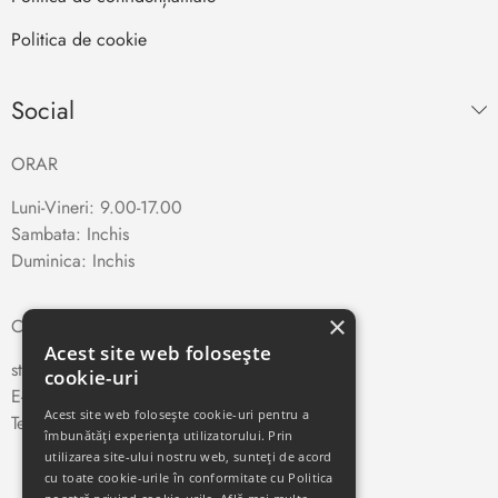
Politica de cookie
Social
ORAR
Luni-Vineri: 9.00-17.00
Sambata: Inchis
Duminica: Inchis
×
CONTACT
Acest site web folosește
str. Traian Vuia nr. 66, Cluj-Napoca
cookie-uri
E-mail:
teletehnica
@yahoo.com
Acest site web folosește cookie-uri pentru a
Telefon:
0264-410327
îmbunătăți experiența utilizatorului. Prin
utilizarea site-ului nostru web, sunteți de acord
cu toate cookie-urile în conformitate cu Politica