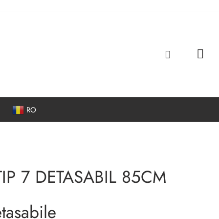
RO
ATA
FIRE DE TRICOTAT
IP 7 DETASABIL 85CM
Ata cusut
Bumbac mercerizat
tasabile
Ata elastica