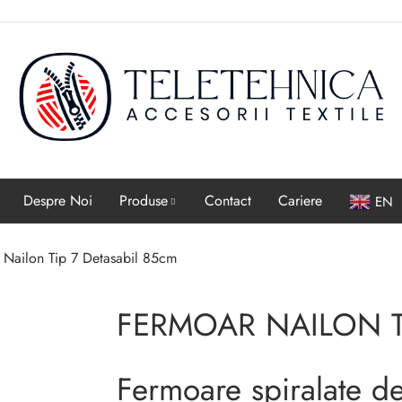
Despre Noi
Produse
Contact
Cariere
EN
 Nailon Tip 7 Detasabil 85cm
NASTURI , CAPSE SI
ACE
CATARAME
FERMOAR NAILON T
Ace cusut manual
Nasturi
Ace masina de cusut
Capse
Fermoare spiralate de
Ace cu gamalie