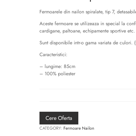
Catarame
Ace de siguranta
Fermoarele din nailon spiralate, tip 7, detasabi
Ace pentru tricotat
Aceste fermoare se utilizeaza in special la conf
Crosete
cardigane, paltoane, echipamente sportive etc.
Sunt disponibile intr-o gama variata de culori. (
Caracteristici:
– lungime: 85cm
– 100% poliester
Cere Oferta
CATEGORY:
Fermoare Nailon