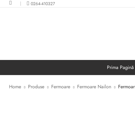
0264-410327
Prima Pagină
Home
Produse
Fermoare
Fermoare Nailon
Fermoar
PASMANTERIE
FERMOARE
Panglici decorative
Fermoare nailon
Benzi textile
Fermoare plastic injectate
Broderie
Fermoare metal