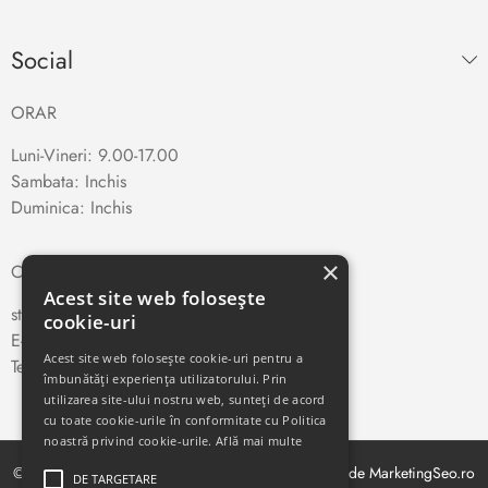
Social
ORAR
Luni-Vineri: 9.00-17.00
Sambata: Inchis
Duminica: Inchis
×
CONTACT
Acest site web folosește
str. Traian Vuia nr. 66, Cluj-Napoca
cookie-uri
E-mail:
teletehnica
@yahoo.com
Acest site web folosește cookie-uri pentru a
Telefon:
0264-410327
îmbunătăți experiența utilizatorului. Prin
utilizarea site-ului nostru web, sunteți de acord
cu toate cookie-urile în conformitate cu Politica
noastră privind cookie-urile.
Află mai multe
© Copyright 2021. Toate drepturile rezervate. Creat de MarketingSeo.ro
DE TARGETARE