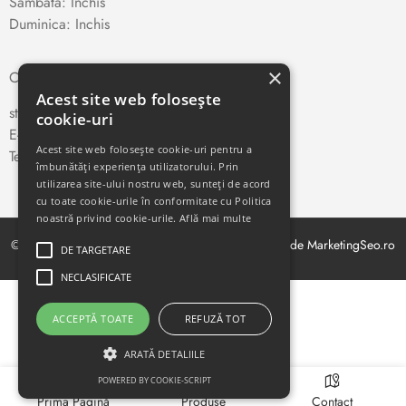
Sambata: Inchis
Duminica: Inchis
×
CONTACT
Acest site web folosește
str. Traian Vuia nr. 66, Cluj-Napoca
cookie-uri
E-mail:
teletehnica
@yahoo.com
Acest site web folosește cookie-uri pentru a
Telefon:
0264-410327
îmbunătăți experiența utilizatorului. Prin
utilizarea site-ului nostru web, sunteți de acord
cu toate cookie-urile în conformitate cu Politica
noastră privind cookie-urile.
Află mai multe
© Copyright 2021. Toate drepturile rezervate. Creat de MarketingSeo.ro
DE TARGETARE
NECLASIFICATE
ACCEPTĂ TOATE
REFUZĂ TOT
ARATĂ DETALIILE
POWERED BY COOKIE-SCRIPT
Prima Pagină
Produse
Contact